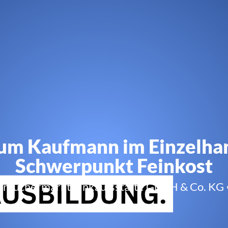
um Kaufmann im Einzelhan
Schwerpunkt Feinkost
rauchermarkt Einkaufsstätte GmbH & Co. KG