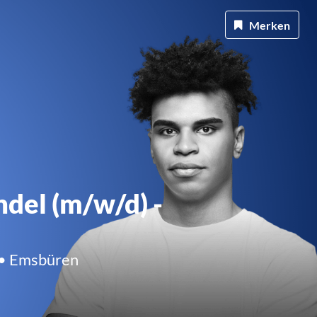
Merken
del (m/w/d) -
 • Emsbüren