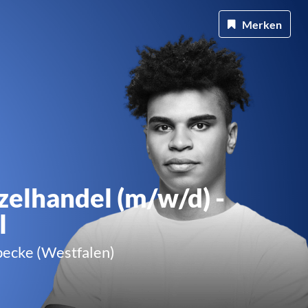
Merken
elhandel (m/w/d) -
l
ecke (Westfalen)