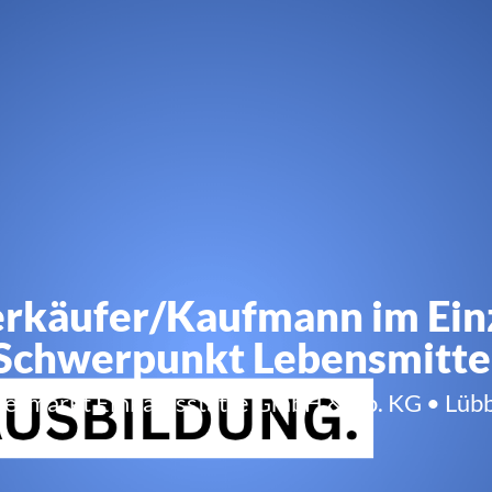
rkäufer/Kaufmann im Einz
Schwerpunkt Lebensmitte
ermarkt Einkaufsstätte GmbH & Co. KG • Lübb