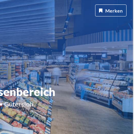
Merken
ssenbereich
• Gütersloh