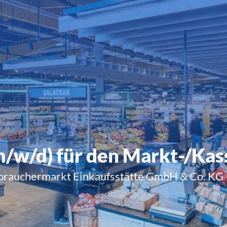
m/w/d) für den Markt-/Ka
rauchermarkt Einkaufsstätte GmbH & Co. KG 