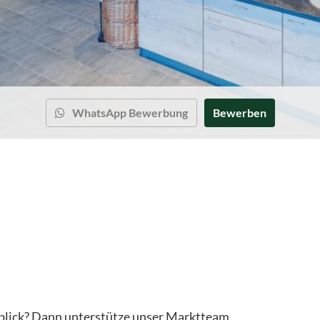
WhatsApp Bewerbung
Bewerben
rblick? Dann unterstütze unser Marktteam.