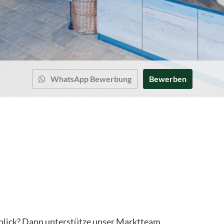
WhatsApp Bewerbung
Bewerben
rblick? Dann unterstütze unser Marktteam.