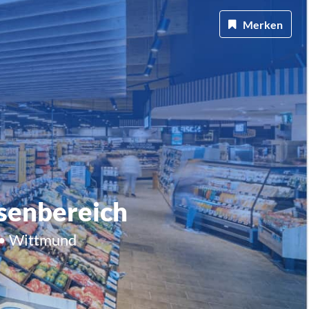
Merken
ssenbereich
 • Wittmund