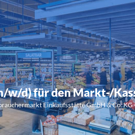
m/w/d) für den Markt-/Ka
rauchermarkt Einkaufsstätte GmbH & Co. KG