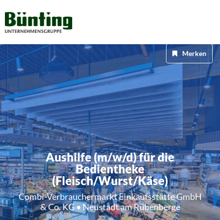
Merken
Aushilfe (m/w/d) für die
Bedientheke
(Fleisch/Wurst/Käse)
Combi-Verbrauchermarkt Einkaufsstätte GmbH
& Co. KG • Neustadt am Rübenberge