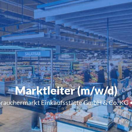
Marktleiter (m/w/d)
rauchermarkt Einkaufsstätte GmbH & Co. KG 