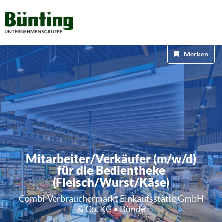
Merken
Mitarbeiter/Verkäufer (m/w/d)
für die Bedientheke
(Fleisch/Wurst/Käse)
Combi-Verbrauchermarkt Einkaufsstätte GmbH
& Co. KG • Bünde