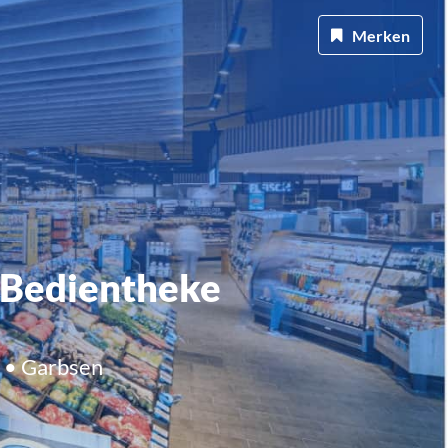
Merken
e Bedientheke
 • Garbsen