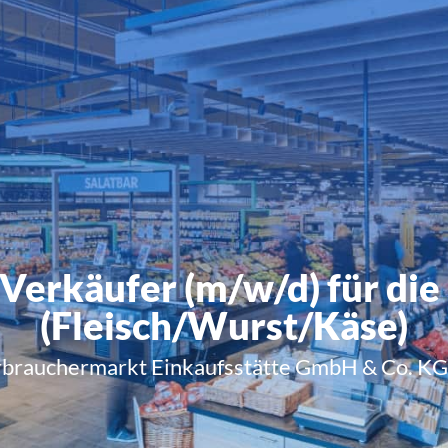
Verkäufer (m/w/d) für di
(Fleisch/Wurst/Käse)
brauchermarkt Einkaufsstätte GmbH & Co. KG