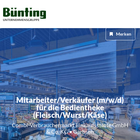
Merken
Mitarbeiter/Verkäufer (m/w/d)
für die Bedientheke
(Fleisch/Wurst/Käse)
Combi-Verbrauchermarkt Einkaufsstätte GmbH
& Co. KG • Garbsen