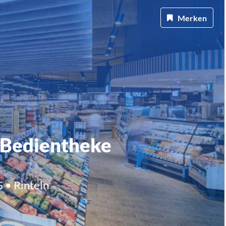
Merken
e Bedientheke
 • Rinteln