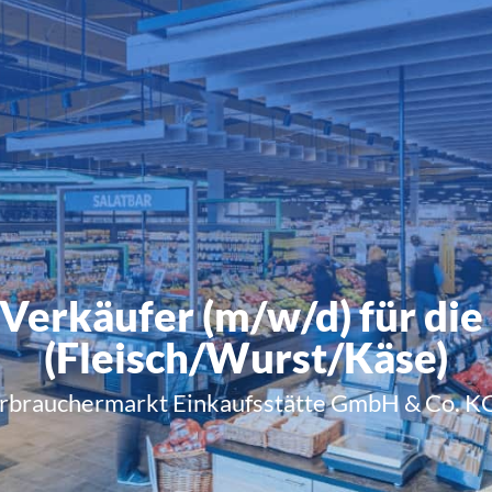
Verkäufer (m/w/d) für di
(Fleisch/Wurst/Käse)
brauchermarkt Einkaufsstätte GmbH & Co. KG