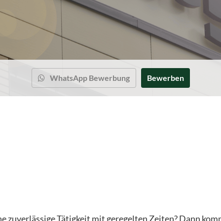
WhatsApp Bewerbung
Bewerben
ine zuverlässige Tätigkeit mit geregelten Zeiten? Dann ko