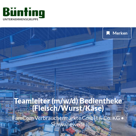
Merken
Teamleiter (m/w/d) Bedientheke
(Fleisch/Wurst/Käse)
FamCom Verbrauchermärkte GmbH & Co. KG •
Schwanewede