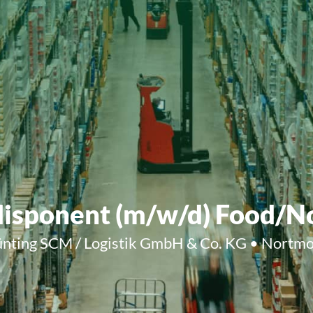
isponent (m/w/d) Food/N
nting SCM / Logistik GmbH & Co. KG • Nortm