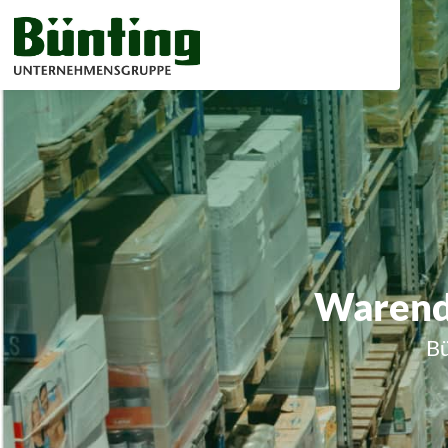
Warend
Bü