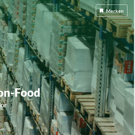
Merken
on-Food
oor