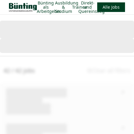
Bünting
Ausbildung
Direkt-
als
&
Trainee
und
Alle Jobs
Arbeitgeber
Studium
Quereinstieg
42 / 42 jobs
Clear all filters