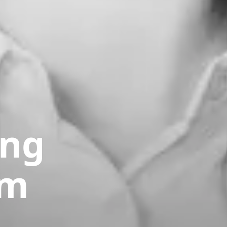
ung
um